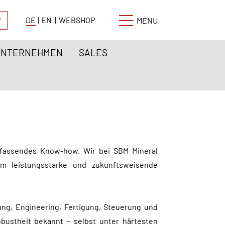
DE
|
EN
|
WEBSHOP
MENU
UNTERNEHMEN
SALES
mfassendes Know-how. Wir bei SBM Mineral
m leistungsstarke und zukunftsweisende
gung, Engineering, Fertigung, Steuerung und
bustheit bekannt – selbst unter härtesten