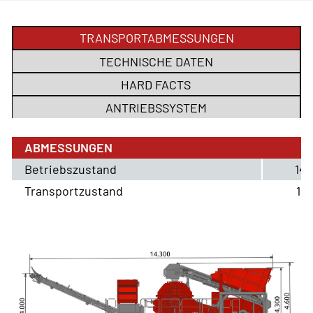
TRANSPORTABMESSUNGEN
TECHNISCHE DATEN
HARD FACTS
ANTRIEBSSYSTEM
ABMESSUNGEN
Betriebszustand
14
Transportzustand
10