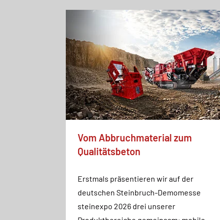
rch
g
geliefert!
h zur
esonderes
echer-
nem...
Vom Abbruchmaterial zum
Qualitätsbeton
Erstmals präsentieren wir auf der
deutschen Steinbruch-Demomesse
steinexpo 2026 drei unserer
Produktbereiche gemeinsam: mobile